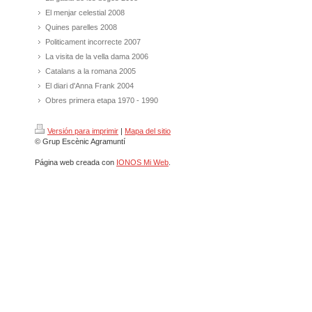
El menjar celestial 2008
Quines parelles 2008
Politicament incorrecte 2007
La visita de la vella dama 2006
Catalans a la romana 2005
El diari d'Anna Frank 2004
Obres primera etapa 1970 - 1990
Versión para imprimir
|
Mapa del sitio
© Grup Escènic Agramuntí
Página web creada con
IONOS Mi Web
.