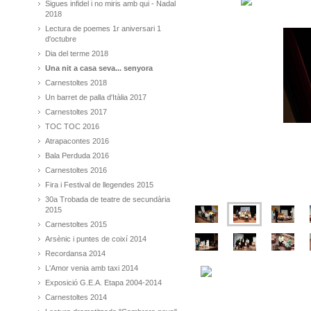
Sigues infidel i no miris amb qui - Nadal
2018
Lectura de poemes 1r aniversari 1
d'octubre
Dia del terme 2018
Una nit a casa seva... senyora
Carnestoltes 2018
Un barret de palla d'Itàlia 2017
Carnestoltes 2017
TOC TOC 2016
Atrapacontes 2016
Bala Perduda 2016
Carnestoltes 2016
Fira i Festival de llegendes 2015
30a Trobada de teatre de secundària
2015
Carnestoltes 2015
Arsènic i puntes de coixí 2014
Recordansa 2014
L'Amor venia amb taxi 2014
Exposició G.E.A. Etapa 2004-2014
Carnestoltes 2014