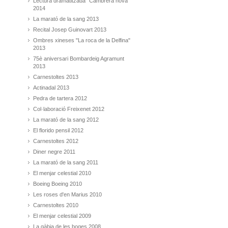
Lectura dramatitzada "Cambrera nova"
2014
La marató de la sang 2013
Recital Josep Guinovart 2013
Ombres xineses "La roca de la Delfina"
2013
75è aniversari Bombardeig Agramunt
2013
Carnestoltes 2013
Actinadal 2013
Pedra de tartera 2012
Col·laboració Freixenet 2012
La marató de la sang 2012
El florido pensil 2012
Carnestoltes 2012
Diner negre 2011
La marató de la sang 2011
El menjar celestial 2010
Boeing Boeing 2010
Les roses d'en Marius 2010
Carnestoltes 2010
El menjar celestial 2009
La gàbia de les boges 2008