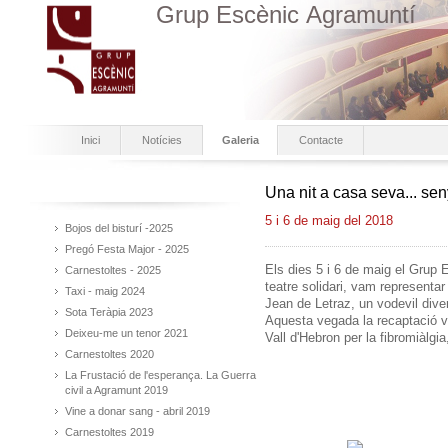
Grup Escènic Agramuntí
Inici
Notícies
Galeria
Contacte
Una nit a casa seva... se
5 i 6 de maig del 2018
Bojos del bisturí -2025
Pregó Festa Major - 2025
Els dies 5 i 6 de maig el Grup 
Carnestoltes - 2025
teatre solidari, vam representar
Taxi - maig 2024
Jean de Letraz, un vodevil diver
Sota Teràpia 2023
Aquesta vegada la recaptació va
Deixeu-me un tenor 2021
Vall d'Hebron per la fibromiàlgia
Carnestoltes 2020
La Frustació de l'esperança. La Guerra
civil a Agramunt 2019
Vine a donar sang - abril 2019
Carnestoltes 2019